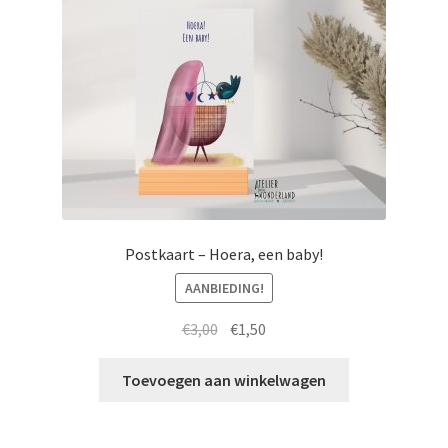
Postkaart – Hoera, een baby!
AANBIEDING!
Oorspronkelijke
Huidige
€
3,00
€
1,50
prijs
prijs
was:
is:
Toevoegen aan winkelwagen
€3,00.
€1,50.