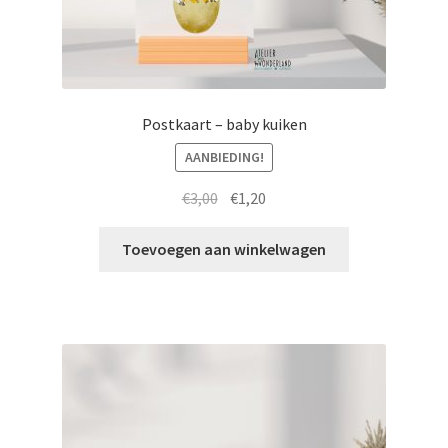
Postkaart – baby kuiken
AANBIEDING!
Oorspronkelijke
Huidige
€
3,00
€
1,20
prijs
prijs
was:
is:
Toevoegen aan winkelwagen
€3,00.
€1,20.