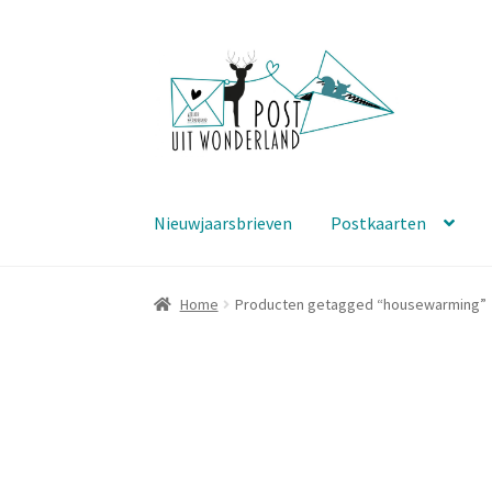
Ga
Ga
door
naar
naar
de
navigatie
inhoud
Nieuwjaarsbrieven
Postkaarten
Home
Producten getagged “housewarming”