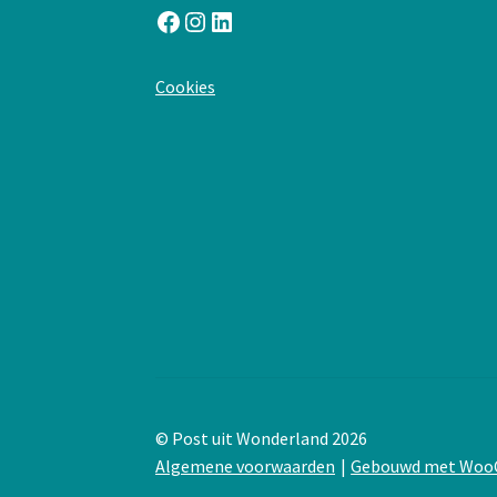
Facebook
Instagram
LinkedIn
:
Cookies
Postkaart
–
proficiat
© Post uit Wonderland 2026
Algemene voorwaarden
Gebouwd met Wo