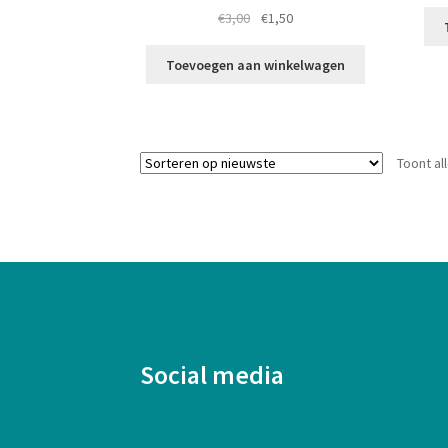
Oorspronkelijke
Huidige
€
3,00
€
1,50
prijs
prijs
was:
is:
Toevoegen aan winkelwagen
€3,00.
€1,50.
Toont al
Social media