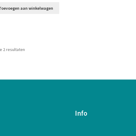
Toevoegen aan winkelwagen
Gesorteerd
le 2 resultaten
op
nieuwste
Info