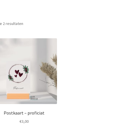
Gesorteerd
le 2 resultaten
op
nieuwste
Postkaart – proficiat
€
3,00