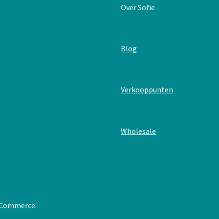
:
Over Sofie
Postkaart
–
proficiat
:
Blog
Postkaart
–
proficiat
:
Verkooppunten
Postkaart
–
proficiat
:
Wholesale
Postkaart
–
proficiat
oCommerce
.