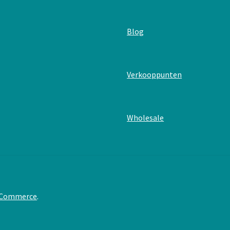
Wenskaart
–
Gelukkige
:
Blog
verjaardag
Wenskaart
–
Gelukkige
:
Verkooppunten
verjaardag
Wenskaart
–
Gelukkige
:
Wholesale
verjaardag
Wenskaart
–
Gelukkige
verjaardag
oCommerce
.