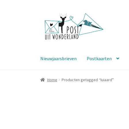
Ga
Ga
door
naar
naar
de
navigatie
inhoud
Nieuwjaarsbrieven
Postkaarten
Home
Producten getagged “luiaard”