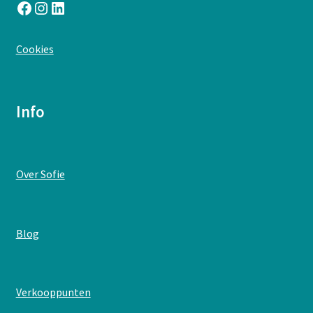
Facebook
Instagram
LinkedIn
:
Cookies
Postkaart
–
HAPPY
Info
BIRTHDAY
:
Over Sofie
Postkaart
–
HAPPY
:
Blog
BIRTHDAY
Postkaart
–
HAPPY
:
Verkooppunten
BIRTHDAY
Postkaart