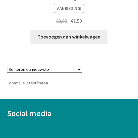
AANBIEDING!
Oorspronkelijke
Huidige
€
3,00
€
1,50
prijs
prijs
was:
is:
Toevoegen aan winkelwagen
€3,00.
€1,50.
Gesorteerd
Toont alle 2 resultaten
op
nieuwste
Social media