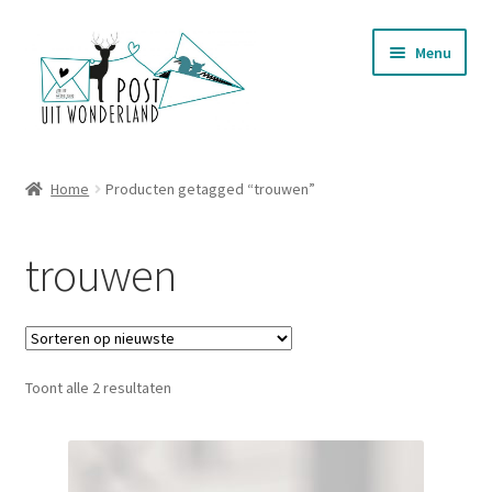
Ga
Ga
Menu
door
naar
naar
de
navigatie
inhoud
Nieuwjaarsbrieven
Home
Producten getagged “trouwen”
Subme
Postkaarten
uitvou
trouwen
Subme
Stationery
uitvou
Subme
Wenskaarten
uitvou
Gesorteerd
Toont alle 2 resultaten
Telefoonhoesjes
op
nieuwste
Mokken