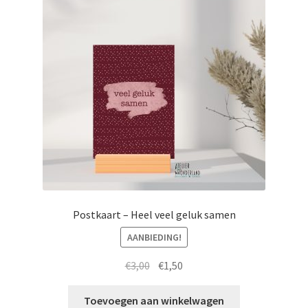
Totebags
Postkaart – Heel veel geluk samen
AANBIEDING!
Oorspronkelijke
Huidige
€
3,00
€
1,50
prijs
prijs
was:
is:
Toevoegen aan winkelwagen