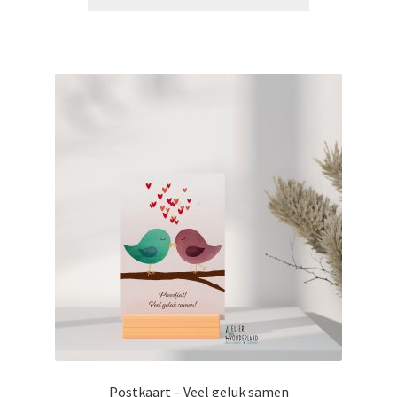
€3,00.
€1,50.
Postkaart – Veel geluk samen