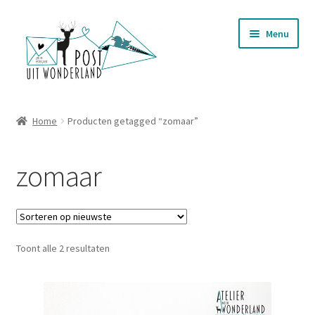
Ga
Ga
Menu
door
naar
naar
de
navigatie
inhoud
Nieuwjaarsbrieven
Home
Producten getagged “zomaar”
Subme
Postkaarten
uitvou
zomaar
Subme
Stationery
uitvou
Subme
Wenskaarten
uitvou
Gesorteerd
Toont alle 2 resultaten
Telefoonhoesjes
op
nieuwste
Mokken