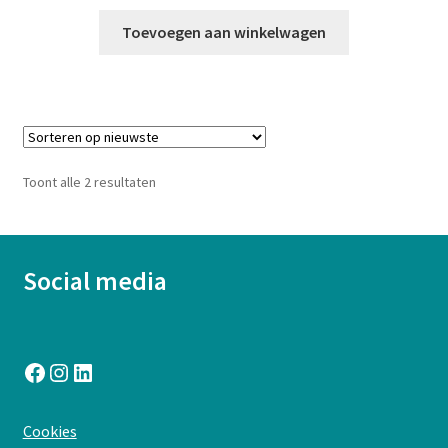
Toevoegen aan winkelwagen
Gesorteerd
Toont alle 2 resultaten
op
nieuwste
Social media
Facebook
Instagram
LinkedIn
:
Cookies