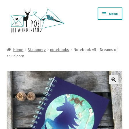
Ga
Ga
Menu
door
naar
naar
de
navigatie
inhoud
Nieuwjaarsbrieven
Home
Stationery
notebooks
Notebook A5 – Dreams of
Subme
an unicorn
Postkaarten
uitvou
Subme
Stationery
uitvou
Subme
Wenskaarten
uitvou
Telefoonhoesjes
Mokken