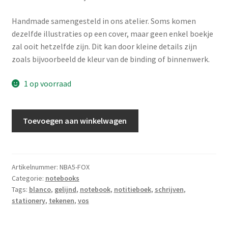
Handmade samengesteld in ons atelier. Soms komen
dezelfde illustraties op een cover, maar geen enkel boekje
zal ooit hetzelfde zijn. Dit kan door kleine details zijn
zoals bijvoorbeeld de kleur van de binding of binnenwerk.
1 op voorraad
Notebook
Toevoegen aan winkelwagen
A5
-
Dreams
of
Artikelnummer:
NBA5-FOX
Categorie:
notebooks
an
Tags:
blanco
,
gelijnd
,
notebook
,
notitieboek
,
schrijven
,
unicorn
stationery
,
tekenen
,
vos
aantal