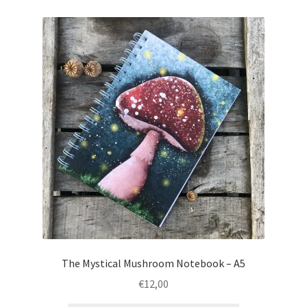
variaties.
Deze
optie
kan
gekozen
worden
op
de
productpagina
The Mystical Mushroom Notebook – A5
€
12,00