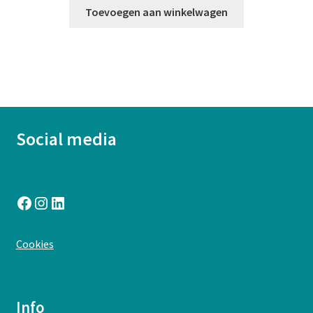
Toevoegen aan winkelwagen
Social media
Facebook
Instagram
LinkedIn
:
Cookies
Notebook
A5
–
Info