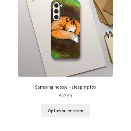
Samsung hoesje – sleeping fox
€
22,60
Dit
Opties selecteren
product
heeft
meerdere