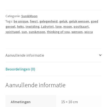
Sun
and
Moon
Categorie:
Sun&Moon
Tags:
be unique
,
feest
,
gelegenheid
,
geluk
,
geluk wensen
,
goed
7
gevoel
,
heks
,
inwijding
,
Labyrint
,
love
,
moon
,
postkaart
,
aantal
spiritueel
,
sun
,
sun&moon
,
thinking of you
,
wensen
,
wicca
Aanvullende informatie
Beoordelingen (0)
Aanvullende informatie
Afmetingen
15 × 10 cm