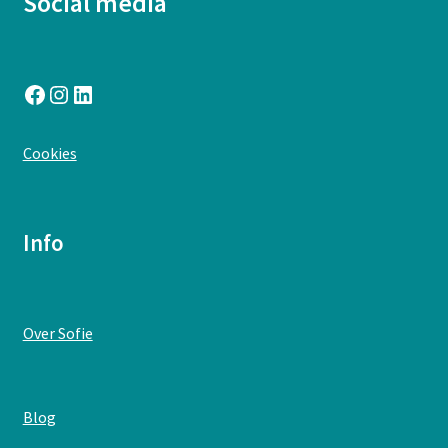
Social media
Facebook
Instagram
LinkedIn
:
Cookies
Postkaart
-
Sun
Info
and
Moon
7
:
Over Sofie
Postkaart
-
Sun
:
Blog
and
Postkaart