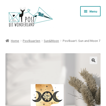
Ga
Ga
Menu
door
naar
naar
de
navigatie
inhoud
Nieuwjaarsbrieven
Home
Postkaarten
Sun&Moon
Postkaart -Sun and Moon 7
Subme
Postkaarten
uitvou
Subme
Stationery
uitvou
Subme
Wenskaarten
uitvou
Telefoonhoesjes
Mokken